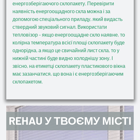
енергозберігаючого склопакету. Перевірити
наявність енергоощадного скла можна і за
допомогою спеціального приладу, який видасть
ствердний звуковий сигнал. Використати
тепловізор – якщо енергоощадне скло наявне, то
колірна температура всієї площі склопакету буде
однорідна, а якщо це свичайний лист скла, то у
нижній частині буде видно холоднішу зону. І
звісно, на етикетці склопакету пластикового вікна
має зазанчатися, що вона і є енергозберігаючим
склопакетом.
REHAU У ТВОЄМУ МІСТІ