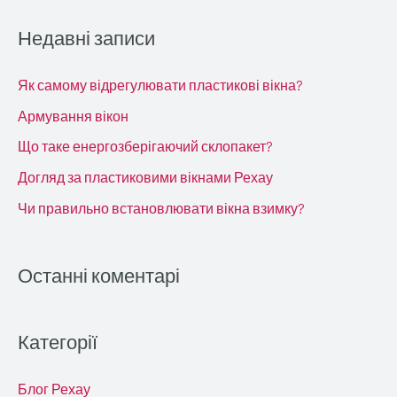
к
Недавні записи
а
т
Як самому відрегулювати пластикові вікна?
и
Армування вікон
:
Що таке енергозберігаючий склопакет?
Догляд за пластиковими вікнами Рехау
Чи правильно встановлювати вікна взимку?
Останні коментарі
Категорії
Блог Рехау