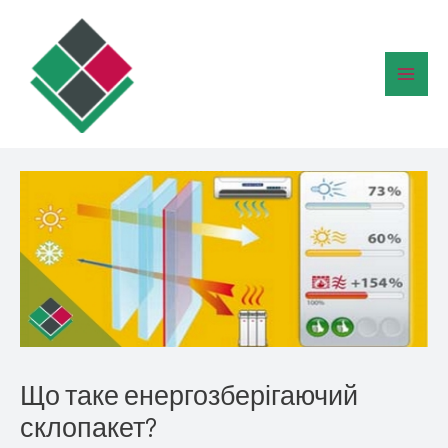
Перейти
Main
до
Men
вмісту
Що таке енергозберігаючий
склопакет?