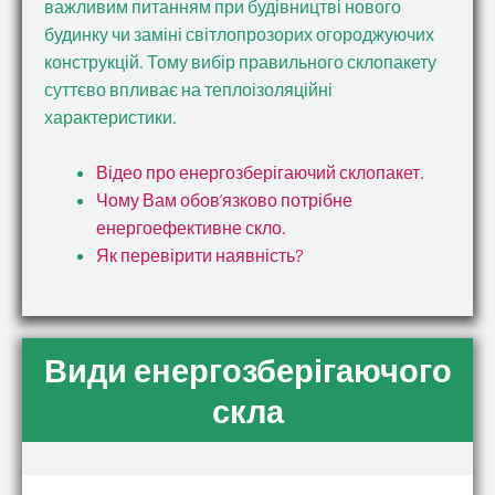
важливим питанням при будівництві нового
будинку чи заміні світлопрозорих огороджуючих
конструкцій. Тому вибір правильного склопакету
суттєво впливає на теплоізоляційні
характеристики.
Відео про енергозберігаючий склопакет.
Чому Вам обов’язково потрібне
енергоефективне скло.
Як перевірити наявність?
Види енергозберігаючого
скла