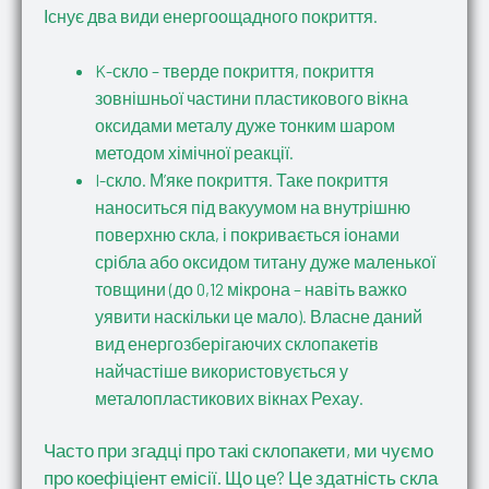
Існує два види енергоощадного покриття.
K-скло – тверде покриття, покриття
зовнішньої частини пластикового вікна
оксидами металу дуже тонким шаром
методом хімічної реакції.
I-скло. М’яке покриття. Таке покриття
наноситься під вакуумом на внутрішню
поверхню скла, і покривається іонами
срібла або оксидом титану дуже маленької
товщини (до 0,12 мікрона – навіть важко
уявити наскільки це мало). Власне даний
вид енергозберігаючих склопакетів
найчастіше використовується у
металопластикових вікнах Рехау.
Часто при згадці про такі склопакети, ми чуємо
про коефіціент емісії. Що це? Це здатність скла