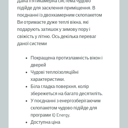
Дана п’ятикамерна система чудово
підійде для засклення приміщення. В
поєднанні із двохкамерним склопакетом
Ви отримаєте дуже теплі вікна, які
подарують затишок у зимову пору і
свіжість у літню. Ось декілька переваг
даної системи
Покращена протизламність вікон і
дверей
Чудові теплоізоляційні
характеристики.
Біла гладка поверхня, колір
збережеться на багато десятиліть.
У поєднанні з енергозберігаючим
склопакетом чудово підійде для
програми IQ Energy.
Доступна ціна