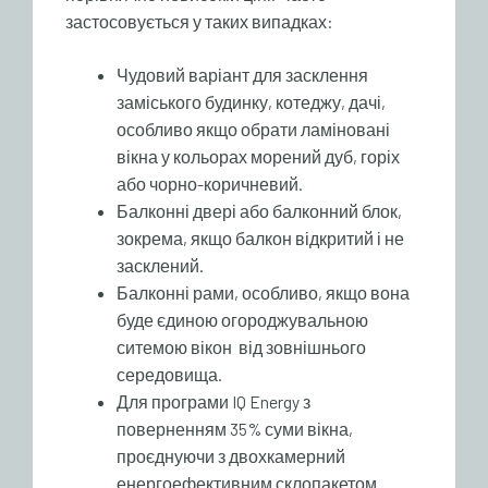
застосовується у таких випадках:
Чудовий варіант для засклення
заміського будинку, котеджу, дачі,
особливо якщо обрати ламіновані
вікна у кольорах морений дуб, горіх
або чорно-коричневий.
Балконні двері або балконний блок,
зокрема, якщо балкон відкритий і не
засклений.
Балконні рами, особливо, якщо вона
буде єдиною огороджувальною
ситемою вікон від зовнішнього
середовища.
Для програми IQ Energy з
поверненням 35% суми вікна,
проєднуючи з двохкамерний
енергоефективним склопакетом.