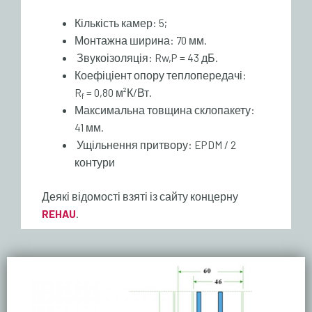
Кількість камер: 5;
Монтажна ширина: 70 мм.
Звукоізоляція: Rw,P = 43 дБ.
Коефіціент опору теплопередачі:
R
= 0,80 м²К/Вт.
f
Максимальна товщина склопакету:
41 мм.
Ущільнення притвору: EPDM / 2
контури
Деякі відомості взяті із сайту концерну
REHAU
.