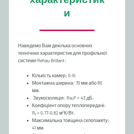
и
Наведемо Вам декілька основних
технічних характеристик для профільної
системи Rehau Brillant:
Кількість камер: 5-6;
Монтажна ширина: 70 мм або 80
мм.
Звукоізоляція: Rw,P = 43 дБ.
Коефіціент опору теплопередачі:
R
= 0,77-0,82 м²К/Вт.
f
Максимальна товщина склопакету:
41 мм.