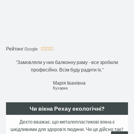
Рейтинг Google
4





.
"Замовляли у них балконну раму - все зробили
6
професійно. Всім буду радити їх."
/
5
Марія Іванівна
Кухарка
Чи вікна Рехау екологічні?
Дехто вважає, що металопластикові вікна є
шкідливими для здоров’я людини. Чи це дійсно так?