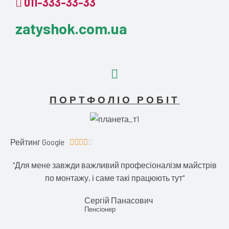
011-333-33-33
zatyshok.com.ua
ПОРТФОЛІО РОБІТ
Рейтинг Google
4





.
"Для мене завжди важливий професіоналізм майстрів
1
по монтажу, і саме такі працюють тут"
/
5
Сергій Панасович
Пенсіонер