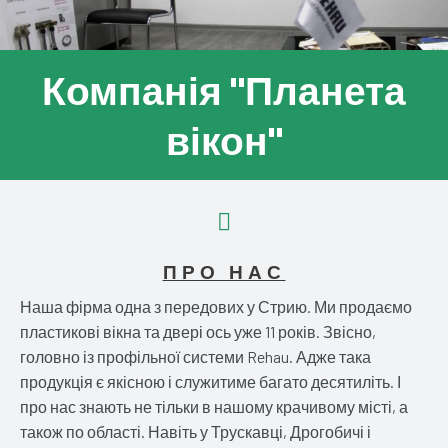
Компанія "Планета
вікон"
ПРО НАС
Наша фірма одна з передових у Стрию. Ми продаємо
пластикові вікна та двері ось уже 11 років. Звісно,
головно із профільної системи Rehau. Адже така
продукція є якісною і служитиме багато десятиліть. І
про нас знають не тільки в нашому крачивому місті, а
також по області. Навіть у Трускавці, Дрогобичі і