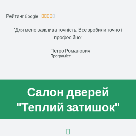
Рейтинг Google
4





.
"Для мене важлива точність. Все зробили точно і
1
професійно"
/
5
Петро Романович
Програміст
Салон дверей
"Теплий затишок"