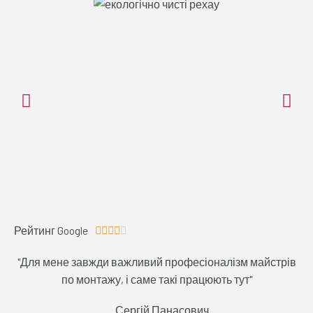
Рейтинг Google
4





.
"Для мене завжди важливий професіоналізм майстрів
1
по монтажу, і саме такі працюють тут"
/
5
Сергій Панасович