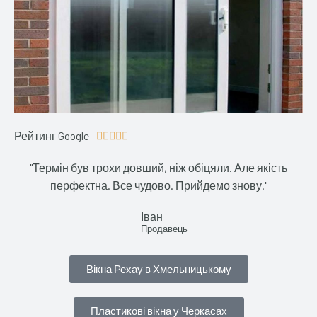
Рейтинг Google
4





.
"Термін був трохи довший, ніж обіцяли. Але якість
9
перфектна. Все чудово. Прийдемо знову."
/
5
Іван
Продавець
Вікна Рехау в Хмельницькому
Пластикові вікна у Черкасах