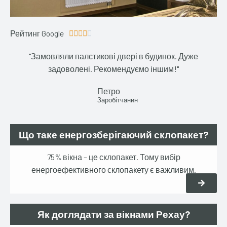
Рейтинг Google
4





.
"Замовляли палстикові двері в будинок. Дуже
2
задоволені. Рекомендуємо іншим!"
/
5
Петро
Заробітчанин
Що таке енергозберігаючий склопакет?
75% вікна – це склопакет. Тому вибір
енергоефективного склопакету є важливим.
Як доглядати за вікнами Рехау?