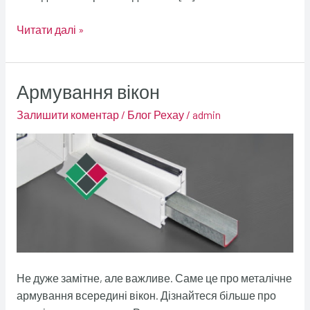
Читати далі »
Армування вікон
Армування
вікон
Залишити коментар
/
Блог Рехау
/
admin
Не дуже замітне, але важливе. Саме це про металічне
армування всередині вікон. Дізнайтеся більше про