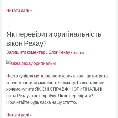
Читати далі »
Як перевірити оригінальність
Як
перевірити
вікон Рехау?
оригінальність
Залишити коментар
/
Блог Рехау
/
admin
вікон
Рехау?
Часто купівля металопластикових вікон – це витрата
значної частини сімейного бюджету. І звісно, що ми
хочемо купити ЯКІСНІ СПРАВЖНІ ОРИГІНАЛЬНІ
вікна Рехау, а не підробку. Як це перевірити?
Прочитайте будь ласка нашу статтю.
Читати далі »