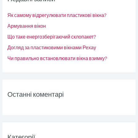
и
Як самому відрегулювати пластикові вікна?
:
Армування вікон
Що таке енергозберігаючий склопакет?
Догляд за пластиковими вікнами Рехау
Чи правильно встановлювати вікна взимку?
Останні коментарі
Категорії