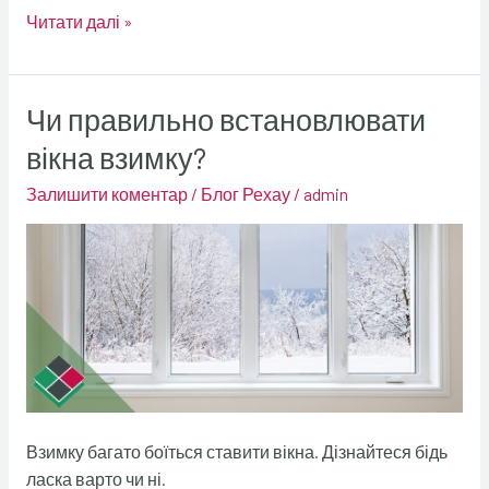
Читати далі »
Чи правильно встановлювати
Чи
правильно
вікна взимку?
встановлювати
Залишити коментар
/
Блог Рехау
/
admin
вікна
взимку?
Взимку багато боїться ставити вікна. Дізнайтеся бідь
ласка варто чи ні.