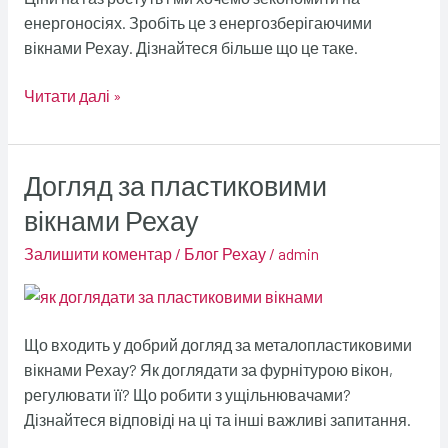
енергоносіях. Зробіть це з енергозберігаючими
вікнами Рехау. Дізнайтеся більше що це таке.
Читати далі »
Догляд за пластиковими
Догляд
за
вікнами Рехау
пластиковими
Залишити коментар
/
Блог Рехау
/
admin
вікнами
Рехау
Що входить у добрий догляд за металопластиковими
вікнами Рехау? Як доглядати за фурнітурою вікон,
регулювати її? Що робити з ущільнювачами?
Дізнайтеся відповіді на ці та інші важливі запитання.