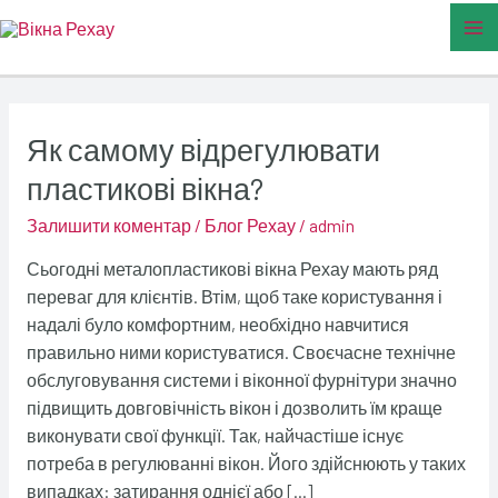
Перейти
Ma
до
Me
вмісту
Як самому відрегулювати
Як
самому
пластикові вікна?
відрегулювати
Залишити коментар
/
Блог Рехау
/
admin
пластикові
вікна?
Сьогодні металопластикові вікна Рехау мають ряд
переваг для клієнтів. Втім, щоб таке користування і
надалі було комфортним, необхідно навчитися
правильно ними користуватися. Своєчасне технічне
обслуговування системи і віконної фурнітури значно
підвищить довговічність вікон і дозволить їм краще
виконувати свої функції. Так, найчастіше існує
потреба в регулюванні вікон. Його здійснюють у таких
випадках: затирання однієї або […]