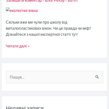
Залишити коментар
/
Блог Рехау
/
admin
екологічні
вікна?
Скільки вже ми чули про школу від
металопластикових вікон. Чи це правда чи міф?
Дізнайтеся з нашої експертної статті тут!
Читати далі »
Ш
у
к
а
Недавні записи
т