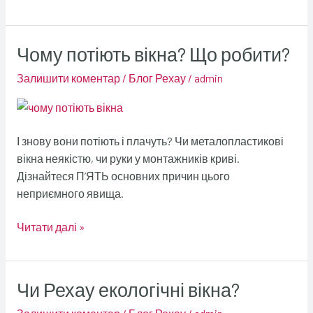
Чому потіють вікна? Що робити?
Чому
потіють
Залишити коментар
/
Блог Рехау
/
admin
вікна?
Що
робити?
І знову вони потіють і плачуть? Чи металопластикові
вікна неякістю, чи руки у монтажників криві.
Дізнайтеся П’ЯТЬ основних причин цього
неприємного явища.
Читати далі »
Чи Рехау екологічні вікна?
Чи
Рехау