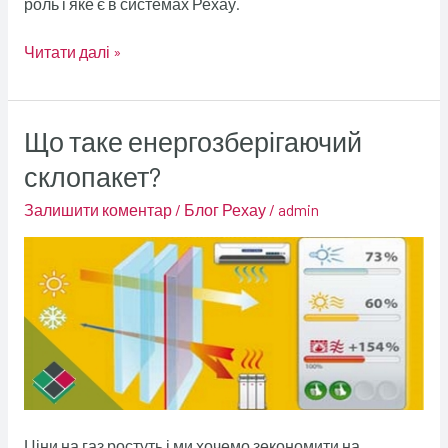
роль і яке є в системах Рехау.
Читати далі »
Що таке енергозберігаючий
Що
таке
склопакет?
енергозберігаючий
Залишити коментар
/
Блог Рехау
/
admin
склопакет?
Ціни на газ ростуть і ми хочемо зекономити на