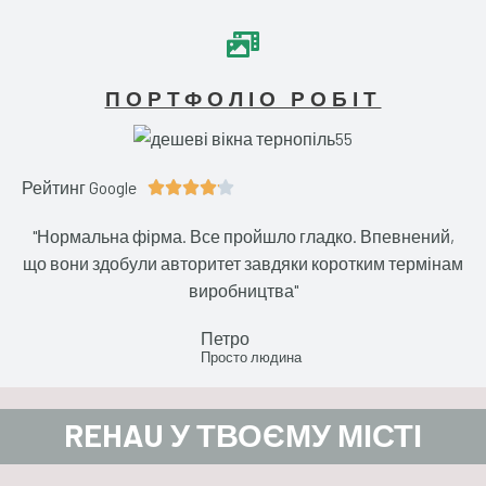
ПОРТФОЛІО РОБІТ
Рейтинг Google
4





.
"Нормальна фірма. Все пройшло гладко. Впевнений,
1
що вони здобули авторитет завдяки коротким термінам
/
виробництва"
5
Петро
Просто людина
REHAU У ТВОЄМУ МІСТІ