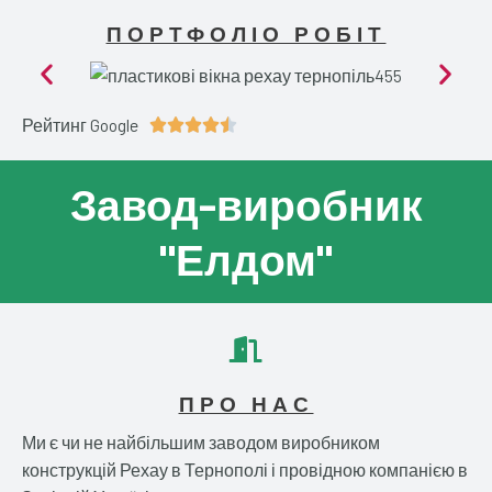
ПОРТФОЛІО РОБІТ
Рейтинг Google
4





.
5
Завод-виробник
/
5
"Елдом"
ПРО НАС
Ми є чи не найбільшим заводом виробником
конструкцій Рехау в Тернополі і провідною компанією в