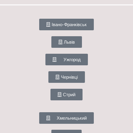
Івано-Франківськ
Львів
Ужгород
Чернівці
Стрий
Хмельницький