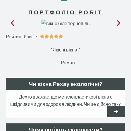
ПОРТФОЛІО РОБІТ
Рейтинг Google
4





.
"Якісні вікна!"
9
/
Роман
5
Чи вікна Рехау екологічні?
Дехто вважає, що металопластикові вікна є
шкідливими для здоров’я людини. Чи це дійсно так?
Чому потіють склопакети?