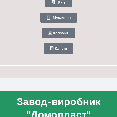
Київ
Мукачево
Коломия
Калуш
Завод-виробник
"Домопласт"