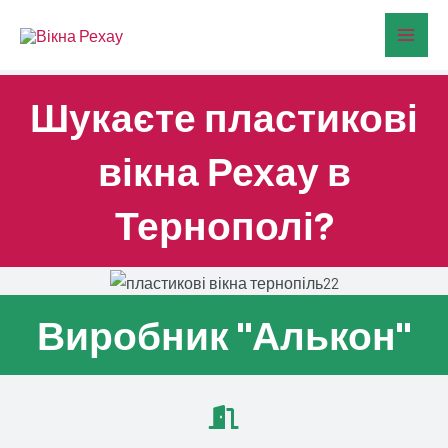
Перейти
Main
до
Men
вмісту
Шукаєте пластикові
вікна Рехау в
Тернополі?
Виробник "Алькон"