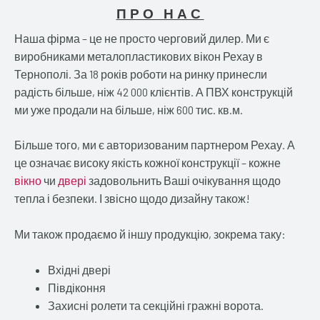
ПРО НАС
Наша фірма – це не просто черговий дилер. Ми є
виробниками металопластикових вікон Рехау в
Тернополі. За 18 років роботи на ринку принесли
радість більше, ніж 42 000 клієнтів. А ПВХ конструкцій
ми уже продали на більше, ніж 600 тис. кв.м.
Більше того, ми є авторизованим партнером Рехау. А
це означає високу якість кожної конструкції – кожне
вікно
чи
двері
задовольнить Ваші очікування щодо
тепла і безпеки. І звісно щодо дизайну також!
Ми також продаємо й іншу продукцію, зокрема таку:
Вхідні двері
Півдіконня
Захисні ролети та секційні гражні ворота.