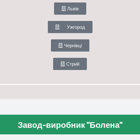
Львів
Ужгород
Чернівці
Стрий
Завод-виробник "Болена"