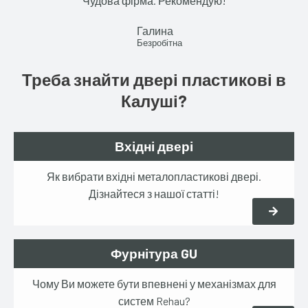
"Чудова фірма. Рекомендую!"
8
/
Галина
5
Безробітна
Треба знайти двері пластикові в
Калуші?
Вхідні двері
Як вибрати вхідні металопластикові двері.
Дізнайтеся з нашої статті!
Фурнітура GU
Чому Ви можете бути впевнені у механізмах для
систем Rehau?