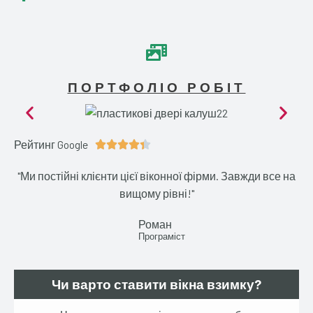
ПОРТФОЛІО РОБІТ
Рейтинг Google
4





.
"Ми постійні клієнти цієї віконної фірми. Завжди все на
4
вищому рівні!"
/
5
Роман
Програміст
Чи варто ставити вікна взимку?