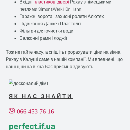
Вхідні
пластикові двері
Рехау з німецькими
петлями SimonsWerk i Dr. Hahn
Гаражні ворота і захисні ролети Алютех
Підвіконня Данке і Пластоліт
Фільтри для очистки води
Балконні рами і лоджії
Тож не гайте часу, а спішіть прорахувати ціни на вікна
Рехау в Калуші саме в нашій компанії. Ми впевнені, що
наші ціни на вікна Вас приємно здивують!
ЯК НАС ЗНАЙТИ
066 453 76 16
perfect.if.ua