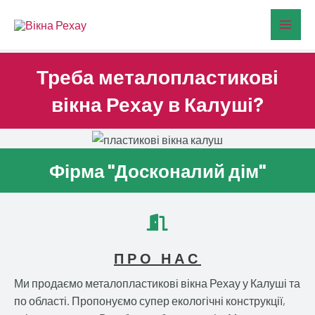
Перейти
Main
до
Men
вмісту
Треба металопластикові
вікна Рехау в Калуші?
Фірма "Досконалий дім"
ПРО НАС
Ми продаємо металопластикові вікна Рехау у Калуші та
по області. Пропонуємо супер екологічні конструкції,